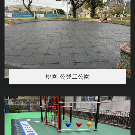
桃園-公兒二公園