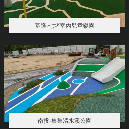
基隆-七堵室內兒童樂園
南投-集集清水溪公園