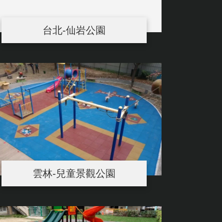
台北-仙岩公園
雲林-兒童景觀公園