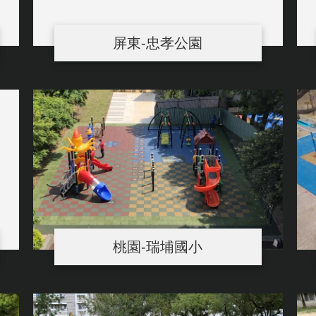
屏東-忠孝公園
桃園-瑞埔國小