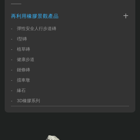
再利用橡膠景觀產品
彈性安全人行步道磚
I型磚
植草磚
健康步道
鏈條磚
擋車墩
緣石
3D橡膠系列